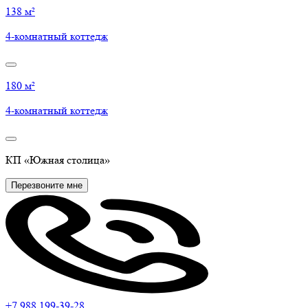
138 м²
4-комнатный коттедж
180 м²
4-комнатный коттедж
КП
«Южная
столица»
Перезвоните мне
+7 988
199-39-28