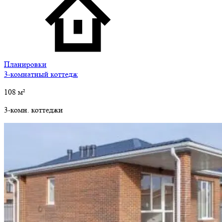
Планировки
3-комнатный коттедж
108
м²
3-комн. коттеджи