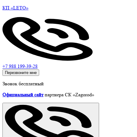
КП
«LETO»
+7 988 199-39-28
Перезвоните мне
Звонок бесплатный
Официальный сайт
партнера СК «Zagorod»