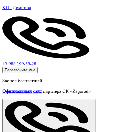
КП
«Домино»
+7 988 199-39-28
Перезвоните мне
Звонок бесплатный
Официальный сайт
партнера СК «Zagorod»