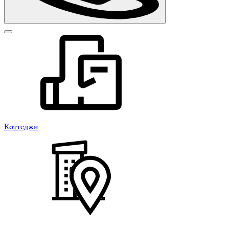
Коттеджи