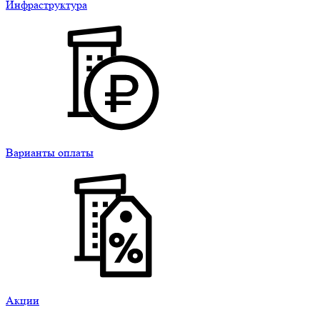
Инфраструктура
Варианты оплаты
Акции