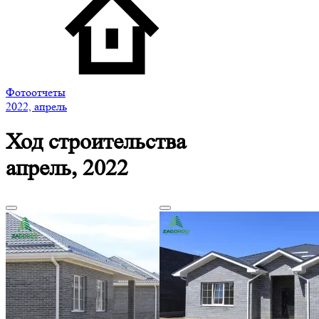
Фотоотчеты
2022, апрель
Ход строительства
апрель, 2022